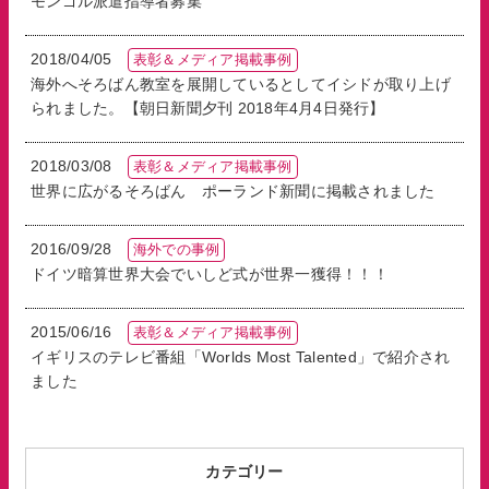
モンゴル派遣指導者募集
白井そろばん博物館
プライバシーポリシー
2018/04/05
表彰＆メディア掲載事例
海外へそろばん教室を展開しているとしてイシドが取り上げ
られました。【朝日新聞夕刊 2018年4月4日発行】
メールでの
電話での
お問い合わせ
お問い合わせ
2018/03/08
表彰＆メディア掲載事例
世界に広がるそろばん ポーランド新聞に掲載されました
2016/09/28
海外での事例
ドイツ暗算世界大会でいしど式が世界一獲得！！！
2015/06/16
表彰＆メディア掲載事例
イギリスのテレビ番組「Worlds Most Talented」で紹介され
ました
カテゴリー