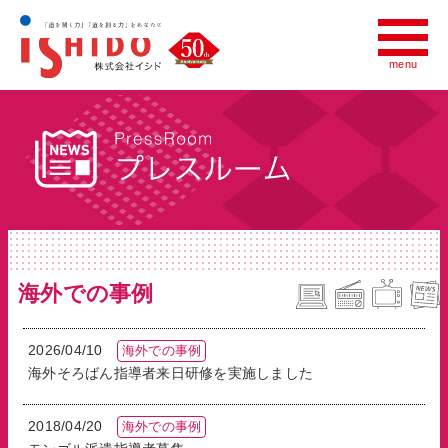
menu
menu
会社情報
いしど式について
世界への広がり
プレスルーム
海外での事例
採用情報
2026/04/10
海外での事例
いしど式の教室をお探しの方へ
海外そろばん指導者来日研修を実施しました
財団法人全国珠算連盟
2018/04/20
海外での事例