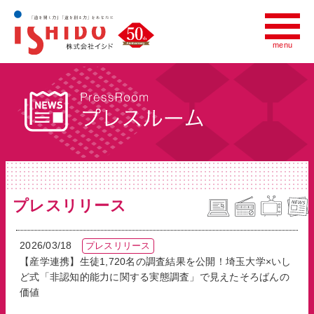
menu
menu
会社情報
いしど式について
世界への広がり
プレスルーム
プレスリリース
採用情報
2026/03/18
プレスリリース
いしど式の教室をお探しの方へ
【産学連携】生徒1,720名の調査結果を公開！埼玉大学×いし
ど式「非認知的能力に関する実態調査」で見えたそろばんの
財団法人全国珠算連盟
価値