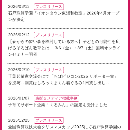
白井そろばん博物館
2026/03/13
プレスリリース
石戸珠算学園「イオンタウン東浦和教室」2026年4月オープ
プライバシーポリシー
ンが決定
メールでの
電話での
2026/02/12
プレスリリース
お問い合わせ
お問い合わせ
【春からの習い事を検討している方へ】子どもの可能性を広
げるそろばん教育とは… 3/6（金）・3/7（土）無料オンライ
ンセミナー開催
2026/02/10
プレスリリース
千葉起業家交流会にて「ちばビジコン2025 サポーター賞」
を授与～副賞はしろっくまくん着ぐるみ1日貸し出し～
2026/01/07
表彰＆メディア掲載事例
子育てサポート企業「くるみん」の認定を受けました
2025/12/25
プレスリリース
全国珠算競技大会クリスマスカップ2025にて石戸珠算学園の