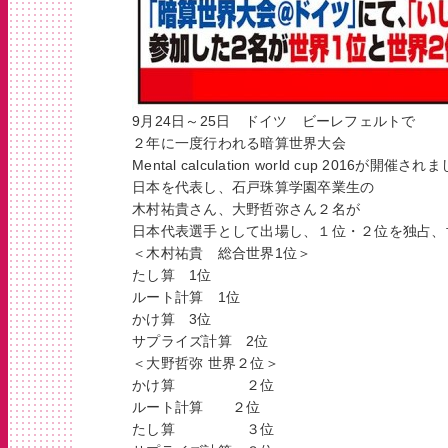
9月24日～25日 ドイツ ビーレフェルトで
２年に一度行われる暗算世界大会
Mental calculation world cup 2016が開催さ
日本を代表し、石戸珠算学園卒業生の
木村祐貴さん、大野哲弥さん２名が
日本代表選手として出場し、１位・２位を独占、
＜木村祐貴 総合世界1位＞
たし算 1位
ルート計算 1位
かけ算 3位
サプライズ計算 2位
＜大野哲弥 世界２位＞
かけ算 ２位
ルート計算 ２位
たし算 ３位