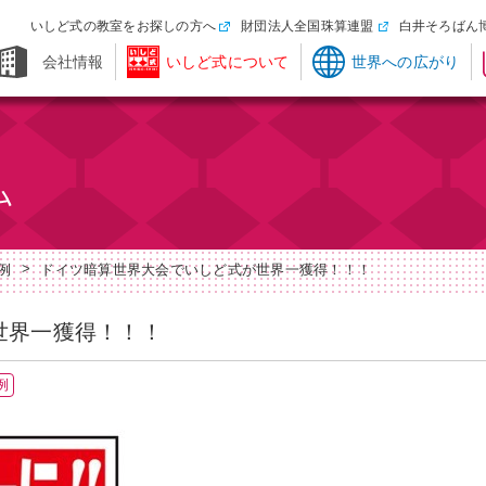
いしど式の教室をお探しの方へ
財団法人全国珠算連盟
白井そろばん
会社情報
いしど式について
世界への広がり
>
例
ドイツ暗算世界大会でいしど式が世界一獲得！！！
世界一獲得！！！
例