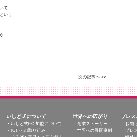
いて、
という
ちら
次の記事へ >>
いしど式について
世界への広がり
プレス
・いしど式FC 加盟について
・創業ストーリー
・お知
・ICT への取り組み
・世界への展開事例
・プレ