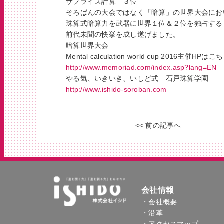
サプライズ計算 ３位
そろばんの大会ではなく「暗算」の世界大会にお
珠算式暗算力を武器に世界１位＆２位を独占する
前代未聞の快挙を成し遂げました。
暗算世界大会
Mental calculation world cup 2016主催HPはこ
http://www.memoriad.com/index.asp?lang=EN
やる気、いきいき、いしど式 石戸珠算学園
http://www.ishido-soroban.com
<< 前の記事へ
会社情報
・会社概要
・沿革