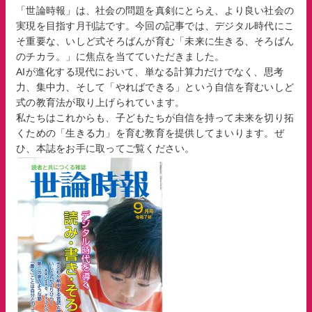
白井そろばん博物館
「世論時報」は、社会の問題を真剣にとらえ、より良い社会の
実現を目指す月刊誌です。今回の記事では、デジタル時代にこ
プライバシーポリシー
そ重要な、いしど式そろばんが育む「未来に生きる、そろばん
のチカラ。」に焦点を当てていただきました。
AIが進化する現代において、単なる計算力だけでなく、思考
メールでの
電話での
力、集中力、そして「やればできる」という自信を育むいしど
お問い合わせ
お問い合わせ
式の教育法が取り上げられています。
私たちはこれからも、子どもたちが自信を持って未来を切り拓
くための「生きる力」を育む教育を提供してまいります。ぜ
ひ、本誌をお手に取ってご覧ください。