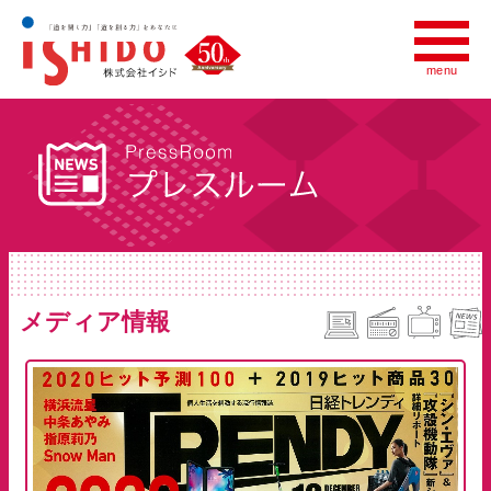
menu
menu
会社情報
いしど式について
世界への広がり
プレスルーム
メディア情報
採用情報
いしど式の教室をお探しの方へ
財団法人全国珠算連盟